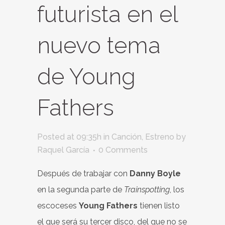
futurista en el
nuevo tema
de Young
Fathers
Posted at 09:35h
in
Canción
,
Estreno
by
Raquel García
0 Comments
Después de trabajar con
Danny Boyle
en la segunda parte de
Trainspotting
, los
escoceses
Young Fathers
tienen listo
el que será su tercer disco, del que no se