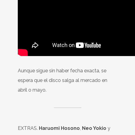
Aunque sigue sin haber fecha exacta, se
espera que el disco salga al mercado en
abril o mayo.
EXTRAS.
Haruomi Hosono
,
Neo Yokio
y