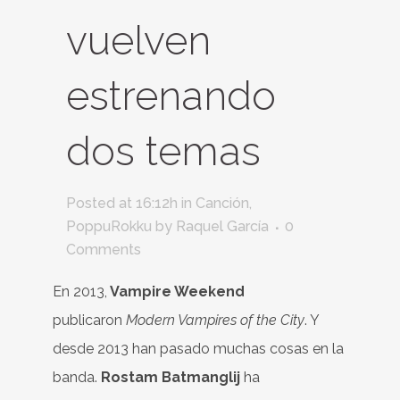
vuelven
estrenando
dos temas
Posted at 16:12h
in
Canción
,
PoppuRokku
by
Raquel García
0
Comments
En 2013,
Vampire Weekend
publicaron
Modern Vampires of the City
. Y
desde 2013 han pasado muchas cosas en la
banda.
Rostam Batmanglij
ha