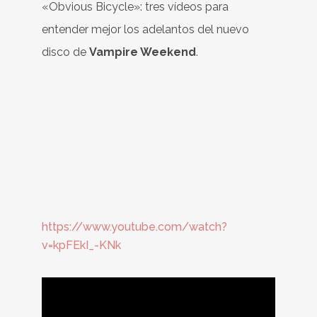
«Obvious Bicycle»: tres vídeos para
entender mejor los adelantos del nuevo
disco de
Vampire Weekend
.
https://www.youtube.com/watch?
v=kpFEkI_-KNk