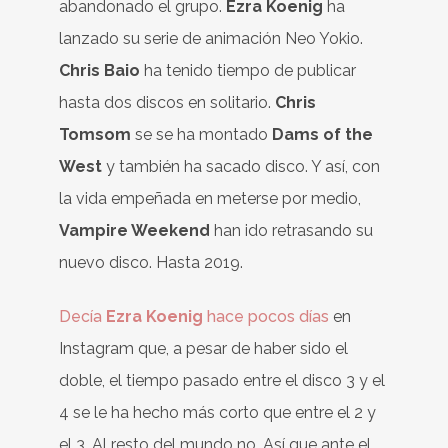
abandonado el grupo.
Ezra Koenig
ha
lanzado su serie de animación Neo Yokio.
Chris Baio
ha tenido tiempo de publicar
hasta dos discos en solitario.
Chris
Tomsom
se se ha montado
Dams of the
West
y también ha sacado disco. Y así, con
la vida empeñada en meterse por medio,
Vampire Weekend
han ido retrasando su
nuevo disco. Hasta 2019.
Decía
Ezra Koenig
hace pocos días
en
Instagram que, a pesar de haber sido el
doble, el tiempo pasado entre el disco 3 y el
4 se le ha hecho más corto que entre el 2 y
el 3. Al resto del mundo no. Así que ante el