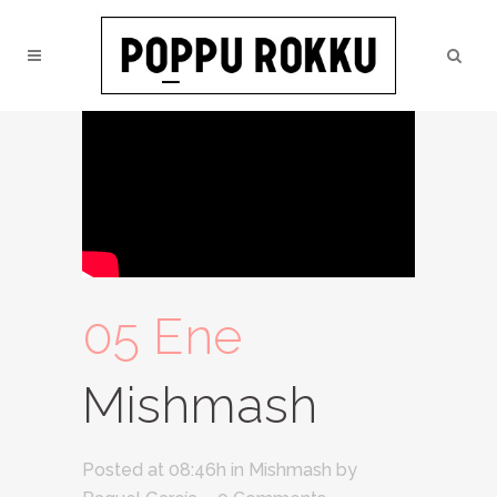
05 Ene
Mishmash
Posted at 08:46h
in
Mishmash
by