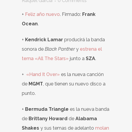
Raquel García
0 Comments
+
Feliz año nuevo
. Firmado:
Frank
Ocean
.
+
Kendrick Lamar
producirá la banda
sonora de
Black Panther
y
estrena el
tema «All The Stars»
junto a
SZA
.
+
«Hand It Over»
es la nueva canción
de
MGMT
, que tienen su nuevo disco a
punto.
+
Bermuda Triangle
es la nueva banda
de
Brittany Howard
de
Alabama
Shakes
y sus temas de adelanto
molan