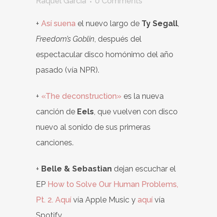
Raquel García
0 Comments
+
Así suena
el nuevo largo de
Ty Segall
,
Freedom’s Goblin
, después del
espectacular disco homónimo del año
pasado (vía NPR).
+
«The deconstruction»
es la nueva
canción de
Eels
, que vuelven con disco
nuevo al sonido de sus primeras
canciones.
+
Belle & Sebastian
dejan escuchar el
EP
How to Solve Our Human Problems,
Pt. 2.
Aquí
vía Apple Music y
aquí
vía
Spotify.