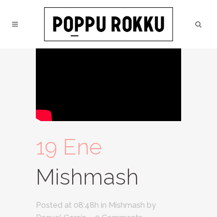
19 Ene
Mishmash
Posted at 08:48h
in
Mishmash
by