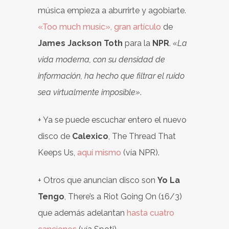
música empieza a aburrirte y agobiarte.
«Too much music», gran artículo
de
James Jackson Toth
para la
NPR
.
«La
vida moderna, con su densidad de
información, ha hecho que filtrar el ruido
sea virtualmente imposible»
.
+ Ya se puede escuchar entero el nuevo
disco de
Calexico
, The Thread That
Keeps Us,
aquí mismo
(vía NPR).
+ Otros que anuncian disco son
Yo La
Tengo
, There’s a Riot Going On (16/3)
que además adelantan
hasta cuatro