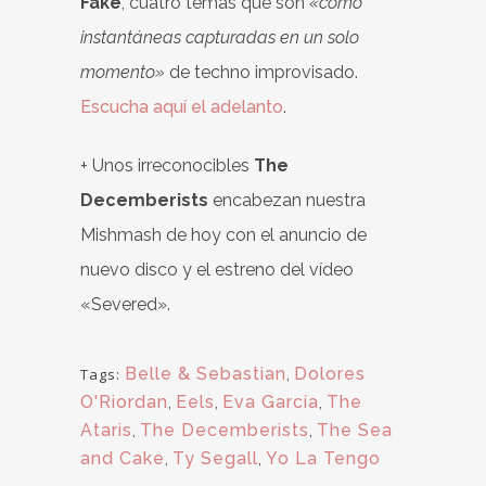
Fake
, cuatro temas que son
«como
instantáneas capturadas en un solo
momento»
de techno improvisado.
Escucha aquí el adelanto
.
+ Unos irreconocibles
The
Decemberists
encabezan nuestra
Mishmash de hoy con el anuncio de
nuevo disco y el estreno del vídeo
«Severed».
Belle & Sebastian
,
Dolores
Tags:
O'Riordan
,
Eels
,
Eva García
,
The
Ataris
,
The Decemberists
,
The Sea
and Cake
,
Ty Segall
,
Yo La Tengo