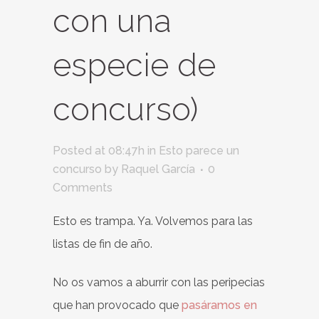
con una
especie de
concurso)
Posted at 08:47h
in
Esto parece un
concurso
by
Raquel García
0
Comments
Esto es trampa. Ya. Volvemos para las
listas de fin de año.
No os vamos a aburrir con las peripecias
que han provocado que
pasáramos en